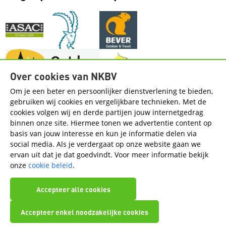
Over cookies van NKBV
Om je een beter en persoonlijker dienstverlening te bieden,
gebruiken wij cookies en vergelijkbare technieken. Met de
cookies volgen wij en derde partijen jouw internetgedrag
Handige pagina's
binnen onze site. Hiermee tonen we advertentie content op
basis van jouw interesse en kun je informatie delen via
Contact
Regios
social media. Als je verdergaat op onze website gaan we
ervan uit dat je dat goedvindt. Voor meer informatie bekijk
Volg de regio op social media
onze
cookie beleid
.
Accepteer alle cookies
Accepteer enkel noodzakelijke cookies
Disclaimer
Cookiebeleid
Privacyverklaring