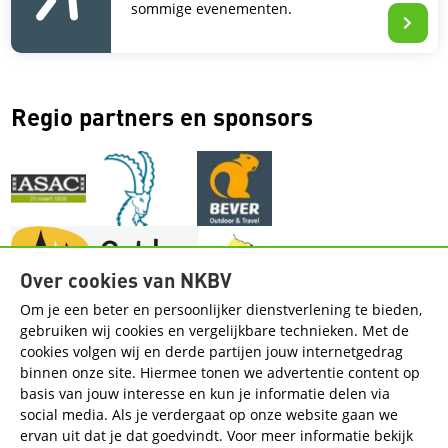
sommige evenementen.
Regio partners en sponsors
Over cookies van NKBV
Om je een beter en persoonlijker dienstverlening te bieden,
gebruiken wij cookies en vergelijkbare technieken. Met de
cookies volgen wij en derde partijen jouw internetgedrag
Handige pagina's
binnen onze site. Hiermee tonen we advertentie content op
basis van jouw interesse en kun je informatie delen via
Contact
Regios
social media. Als je verdergaat op onze website gaan we
ervan uit dat je dat goedvindt. Voor meer informatie bekijk
Volg de regio op social media