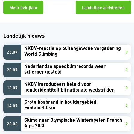
Meer bekijken
Landelijke activiteiten
Landelijk nieuws
NKBV-reactie op buitengewone vergadering
23.07
World Climbing
Nederlandse speedklimrecords weer
20.07
scherper gesteld
NKBV introduceert beleid voor
16.07
genderidentiteit bij nationale wedstrijden
Grote bosbrand in bouldergebied
14.07
Fontainebleau
Skimo naar Olympische Winterspelen French
26.06
Alps 2030